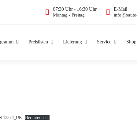
07:30 Uhr - 16:30 Uhr
E-Mail
Montag - Freitag
info@bauto
ogramm
Preislisten
Lieferung
Service
Shop
_EN 13374_UK
Herunterladen