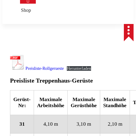
Shop
Preisliste-Rollgerueste
Herunterladen
Preisliste Treppenhaus-Gerüste
Gerüst-
Maximale
Maximale
Maximale
T
Nr:
Arbeitshöhe
Gerüsthöhe
Standhöhe
31
4,10 m
3,10 m
2,10 m