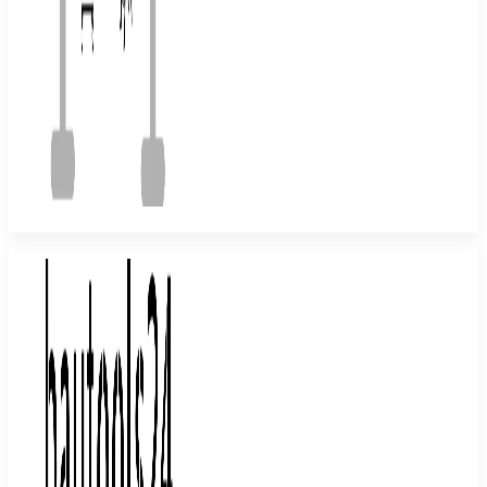
Verleih und Vermietung von Rollgerüsten, Schuttrutschen, Bautrockner, Bauheizung, Fahrgerüst, ZiFa,
Gerüstverleih, Schuttrutschen, Rollrüstung, Gerüstturm mieten