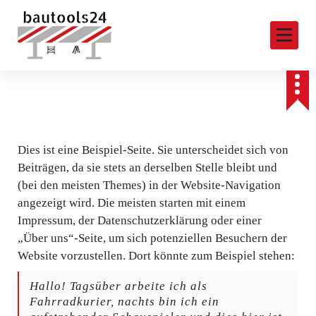
S
k
i
p
Verleih und Vermietung von Rollgerüsten, Schuttrutschen, Bautrockner, Bauheizung, Fahrgerüst, ZiFa,
Gerüstverleih, Schuttrutschen, Rollrüstung, Gerüstturm mieten
t
o
c
o
n
Dies ist eine Beispiel-Seite. Sie unterscheidet sich von
t
Beiträgen, da sie stets an derselben Stelle bleibt und
e
(bei den meisten Themes) in der Website-Navigation
n
angezeigt wird. Die meisten starten mit einem
t
Impressum, der Datenschutzerklärung oder einer
„Über uns“-Seite, um sich potenziellen Besuchern der
Website vorzustellen. Dort könnte zum Beispiel stehen:
Hallo! Tagsüber arbeite ich als
Fahrradkurier, nachts bin ich ein